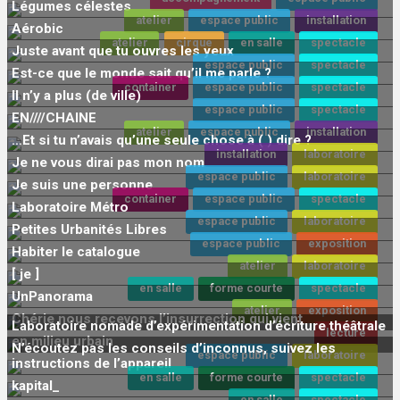
Légumes célestes
atelier
espace public
installation
Aérobic
atelier
cirque
en salle
spectacle
Juste avant que tu ouvres les yeux
espace public
spectacle
Est-ce que le monde sait qu’il me parle ?
container
espace public
spectacle
Il n’y a plus (de ville)
espace public
spectacle
EN////CHAINE
atelier
espace public
installation
…Et si tu n’avais qu’une seule chose à ( ) dire ?
installation
laboratoire
Je ne vous dirai pas mon nom
espace public
laboratoire
Je suis une personne
container
espace public
spectacle
Laboratoire Métro
espace public
laboratoire
Petites Urbanités Libres
espace public
exposition
Habiter le catalogue
atelier
laboratoire
[ je ]
en salle
forme courte
spectacle
UnPanorama
atelier
exposition
Chérie nous recevons l’insurrection qui vient
Laboratoire nomade d’expérimentation d’écriture théâtrale
lecture
en milieu urbain
N’écoutez pas les conseils d’inconnus, suivez les
espace public
laboratoire
instructions de l’appareil
en salle
forme courte
spectacle
kapital_
en salle
spectacle