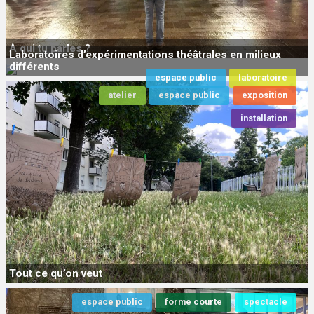
À qui tu parles ?
Laboratoires d’expérimentations théâtrales en milieux
différents
espace public
laboratoire
atelier
espace public
exposition
installation
Tout ce qu’on veut
espace public
forme courte
spectacle