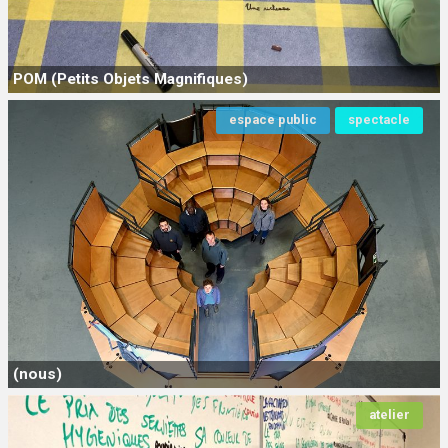
POM (Petits Objets Magnifiques)
espace public
spectacle
(nous)
atelier