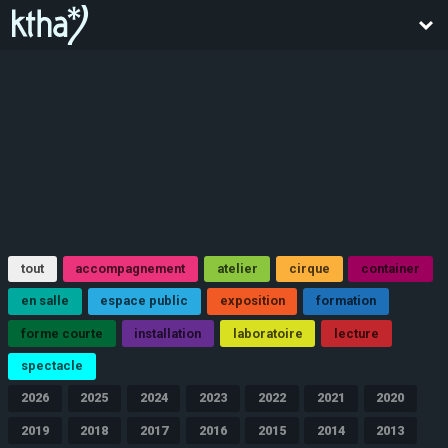
tout
accompagnement
atelier
cirque
container
en salle
espace public
exposition
formation
forme courte
installation
laboratoire
lecture
spectacle
2026
2025
2024
2023
2022
2021
2020
2019
2018
2017
2016
2015
2014
2013