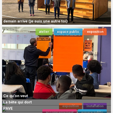
demain arrive (je suis une autre toi)
atelier
espace public
exposition
Ce qu’on veut
La bête qui dort
exposition
installation
PAVE
accompagnement
espace public