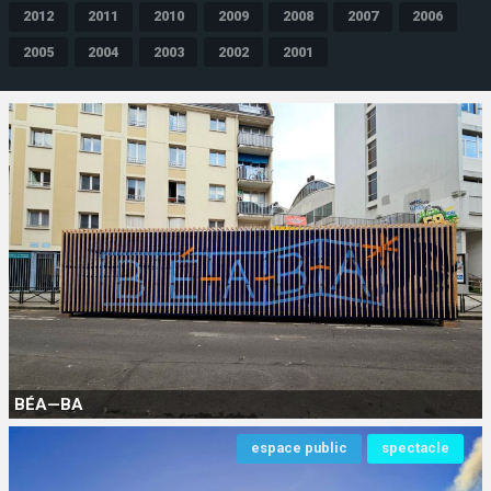
2012
2011
2010
2009
2008
2007
2006
2005
2004
2003
2002
2001
BÉA—BA
espace public
spectacle