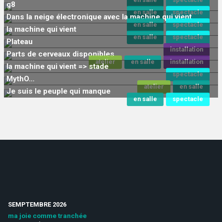
g8
en salle
spectacle
Dans la neige électronique avec la machine qui vient
en salle
spectacle
la machine qui vient
en salle
spectacle
Plateau
installation
Parts de cerveaux disponibles
atelier
en salle
installation
la machine qui vient => stade
spectacle
MythO…
atelier
en salle
Je suis le peuple qui manque
en salle
spectacle
SEMPTEMBRE 2026
ma joie comme tranchée