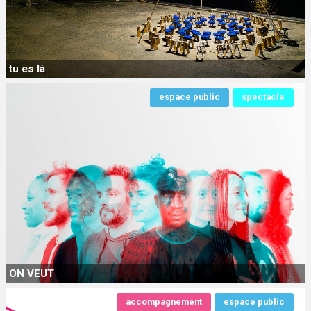
tu es là
espace public
spectacle
ON VEUT
accompagnement
espace public