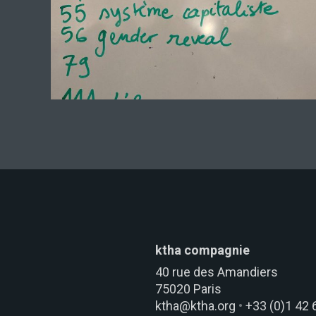
ktha compagnie
NEWSLETT
40 rue des Amandiers
75020 Paris
Pour recevoir les actualités de
ktha@ktha.org
•
+33 (0)1 42 