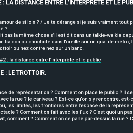
 :
LA DISTANCE ENTRE L’INTERPRÈTE ET LE PUB
our de si loin ? / Je te dérange si je suis vraiment tout p
e ?
pas la même chose s’il est dit dans un talkie-walkie depuis
un balcon ou chuchoté dans l’oreille sur un quai de métro,
rottoir ou nez contre nez sur un banc.
 : la distance entre l’interprète et le public
E :
LE TROTTOIR
.
space de représentation ? Comment on place le public ? Il s
 avec la rue ? le caniveau ? Est-ce qu’on s’y rencontre, est-
où, les limites, les frontières entre l’espace de la représen
pectacle ? Comment on fait avec les flux ? C’est quoi un 
i le vit, comment ? Comment on se parle par-dessus la rue 