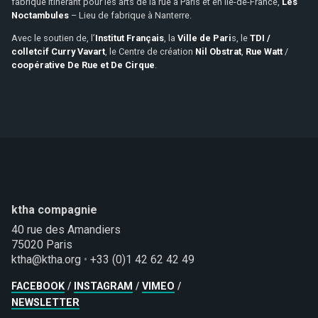
fabrique itinérant pour les arts de la rue à Paris et en Île-de-France,
Les
Noctambules
– Lieu de fabrique à Nanterre.
Avec le soutien de, l’
Institut Français
, la
Ville de Pari
s, le
TDI /
colletcif Curry Vavart
, le Centre de création
Nil Obstrat
,
Rue Watt
/
coopérative De Rue et De Cirque
.
ktha compagnie
NEWSLETTER
40 rue des Amandiers
75020 Paris
Pour recevoir les actualités de la ktha, laissez-nous votre
ktha@ktha.org
•
+33 (0)1 42 62 42 49
adresse. (Environ un e-mail par mois)
FACEBOOK
INSTAGRAM
VIMEO
NEWSLETTER