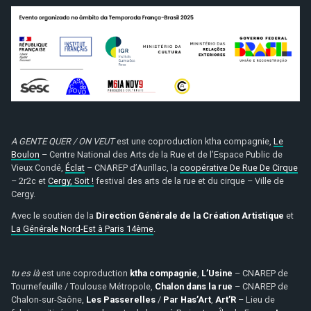
A GENTE QUER / ON VEUT
est une coproduction ktha compagnie,
Le
Boulon
– Centre National des Arts de la Rue et de l’Espace Public de
Vieux Condé,
Éclat
– CNAREP d’Aurillac, la
coopérative De Rue De Cirque
– 2r2c et
Cergy, Soit !
festival des arts de la rue et du cirque – Ville de
Cergy.
Avec le soutien de la
Direction Générale de la Création Artistique
et
La Générale Nord-Est à Paris 14ème
.
tu es là
est une coproduction
ktha compagnie
,
L’Usine
– CNAREP de
Tournefeuille / Toulouse Métropole,
Chalon dans la rue
– CNAREP de
Chalon-sur-Saône,
Les Passerelles
/
Par Has’Art
,
Art’R
– Lieu de